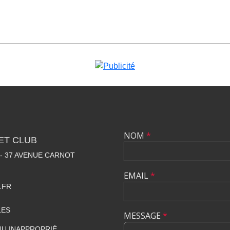
NOM
*
ET CLUB
 - 37 AVENUE CARNOT
EMAIL
*
.FR
LES
MESSAGE
*
U INAPPROPRIÉ