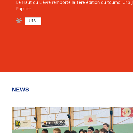
Le Haut du Lièvre remporte la 1ère édition du tournoi U13 
Papillier
U13
NEWS