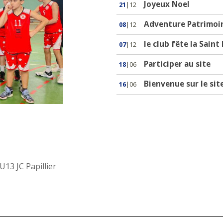
Joyeux Noel
21
|12
Adventure Patrimoin
08
|12
le club fête la Saint
07
|12
Participer au site
18
|06
Bienvenue sur le sit
16
|06
U13 JC Papillier