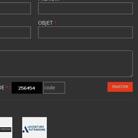
OBJET
*
DE
*
:
ENVOYER