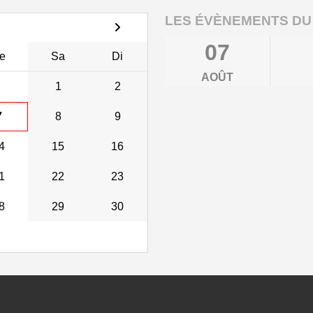
LES ÉVÈNEMENTS DU
07
e
Sa
Di
AOÛT
1
2
7
8
9
4
15
16
1
22
23
8
29
30