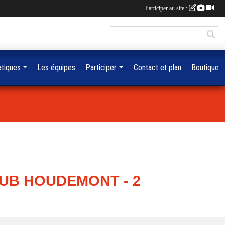
Participer au site :
atiques
Les équipes
Participer
Contact et plan
Boutique
LUB HOUDEMONT - 2