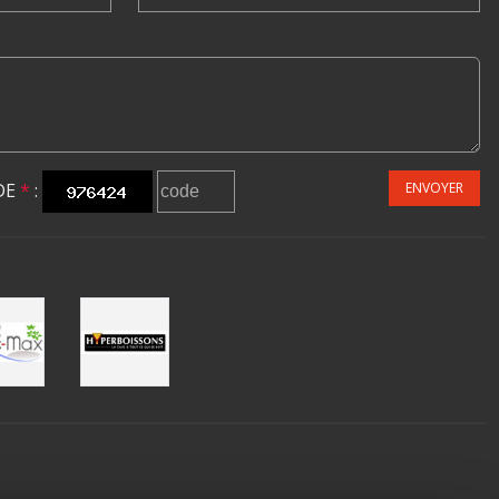
DE
*
:
ENVOYER